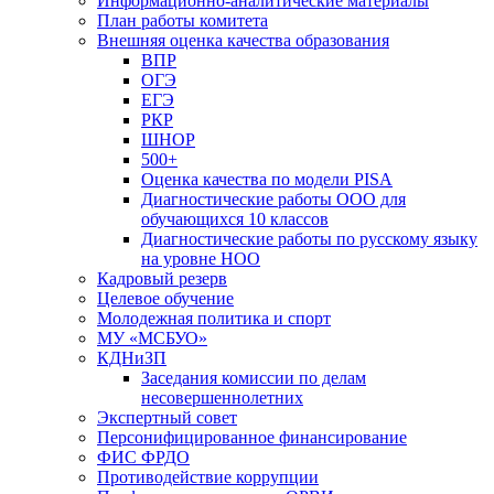
Информационно-аналитические материалы
План работы комитета
Внешняя оценка качества образования
ВПР
ОГЭ
ЕГЭ
РКР
ШНОР
500+
Оценка качества по модели PISA
Диагностические работы ООО для
обучающихся 10 классов
Диагностические работы по русскому языку
на уровне НОО
Кадровый резерв
Целевое обучение
Молодежная политика и спорт
МУ «МСБУО»
КДНиЗП
Заседания комиссии по делам
несовершеннолетних
Экспертный совет
Персонифицированное финансирование
ФИС ФРДО
Противодействие коррупции