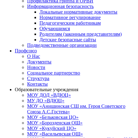
Профилактика гриппа и ОРВИ
Информационная безопасность
Локальные нормативные документы
Нормативное регулирование
Педагогическим работникам
Обучающимся
Родителям (законным представителям)
Детские безопасные сайты
Подведомственные организации
Профсоюз
О Нас
Документы
Новости
Социальное партнерство
Структура
Контакты
Образовательные учреждения
МОУ ДОД «ВДЮЦ»
МУ ДО «ВДЮЦ»
МОУ «Анишинская СШ им. Героя Советского
Союза А.С.Гостева»
МОУ «Бельковская ЦО»
МОУ «Борозденская ОШ»
МОУ «Кукуйский ЦО»
МОУ «Васильевская ОШ»