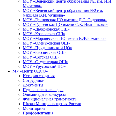
МОУ «Веневский центр образования №1 им. И.И.
Мусатова»
МОУ «Веневский центр образования №2 им.
маршала В.И. Чуйкова»
МОУ «Грицовская ЦО именни Д.С. Сидорова»
МОУ «Гурьевская ЦО имени С.К. Иванчикова»
МОУ «Дьяконовская СШ»
МОУ «Козловская СШ»
МОУ «Мордвесская ЦО имени В.Ф.Романова»
МОУ «Оленьковская ОШ»
МОУ «Прудищинский ЦО»
МОУ «Рассветская ОШ»
МОУ «Сетская ОШ»
МОУ «Студенецкая ОШ»
МОУ «Урусовский ЦО»
МУ «Центр ОДСО»
История создания
Сотрудники
Документы
Педагогические кадры
Олимпиады и конкурсы
Функциональная грамотность
Школа Минпросвещения России
Мониторинг
Профориентация