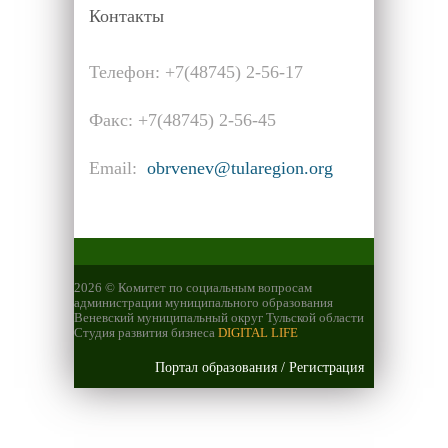
Контакты
Телефон: +7(48745) 2-56-17
Факс: +7(48745) 2-56-45
Email:
obrvenev@tularegion.org
2026 ©
Комитет по социальным вопросам
администрации муниципального образования
Веневский муниципальный округ Тульской области
Студия развития бизнеса
DIGITAL LIFE
Портал образования
/
Регистрация