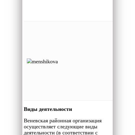
тел: 8 
37 18
Меньши
Татьян
Никола
казначе
тел: 8(9
— 54- 1
Виды деятельности
Веневская районная организация
осуществляет следующие виды
деятельности (в соответствии с