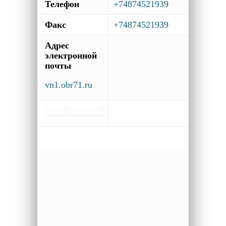
Телефон
+74874521939
Факс
+74874521939
Адрес
электронной
почты
vn1.obr71.ru
Кувш
Ольга
Владим
председ